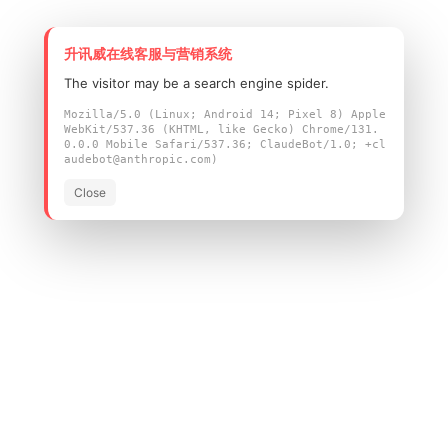
升讯威在线客服与营销系统
The visitor may be a search engine spider.
Mozilla/5.0 (Linux; Android 14; Pixel 8) Apple
WebKit/537.36 (KHTML, like Gecko) Chrome/131.
0.0.0 Mobile Safari/537.36; ClaudeBot/1.0; +cl
audebot@anthropic.com)
Close