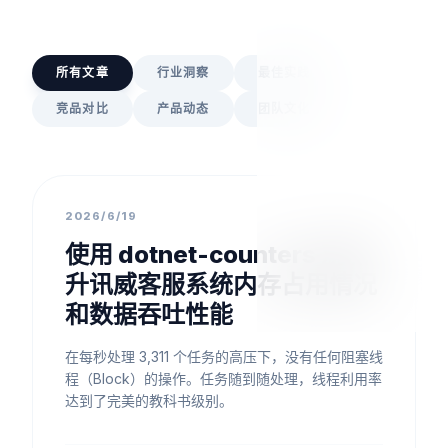
所有文章
行业洞察
最佳实践
竞品对比
产品动态
团队文化
最佳实践
2026/6/19
使用 dotnet-counters 观测
升讯威客服系统内存占用情况
和数据吞吐性能
在每秒处理 3,311 个任务的高压下，没有任何阻塞线
程（Block）的操作。任务随到随处理，线程利用率
达到了完美的教科书级别。