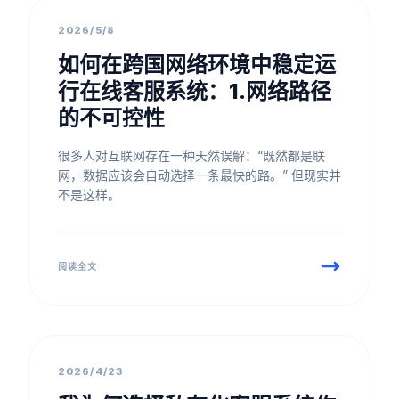
团队文化
2026/5/8
如何在跨国网络环境中稳定运
行在线客服系统：1.网络路径
的不可控性
很多人对互联网存在一种天然误解：“既然都是联
网，数据应该会自动选择一条最快的路。” 但现实并
不是这样。
阅读全文
竞品对比
2026/4/23