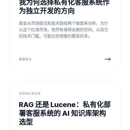
我为何选择私有化客服系统作
为独立开发的方向
我会从市场情况和技术路线两个维度来分析，为什
么这个红海市场，依然有值得去做的空间，以及它
的技术门槛，可能比你想像的要高的多。
阅读全文
团队文化
2026/4/20
RAG 还是 Lucene：私有化部
署客服系统的 AI 知识库架构
选型